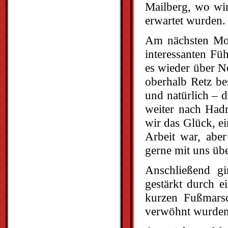
Mailberg, wo wi
erwartet wurden.
Am nächsten Morg
interessanten Fü
es wieder über 
oberhalb Retz be
und natürlich – 
weiter nach Hadr
wir das Glück, e
Arbeit war, aber
gerne mit uns üb
Anschließend g
gestärkt durch e
kurzen Fußmars
verwöhnt wurden