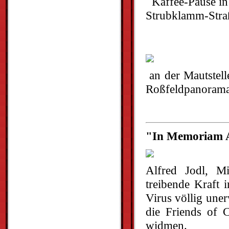
Kaffee-P
Strubklamm-Stra
an der Ma
Roßfeldpanorama
"In Memoriam A
Alfred Jodl, M
treibende Kraft
Virus völlig une
die Friends of C
widmen.