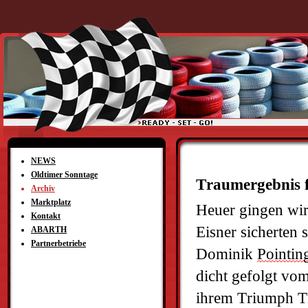
NEWS
Oldtimer Sonntage
Traumergebnis f
Archiv
Marktplatz
Heuer gingen wir
Kontakt
Eisner sicherten 
ABARTH
Partnerbetriebe
Dominik 
Pointin
dicht gefolgt vo
ihrem Triumph TR