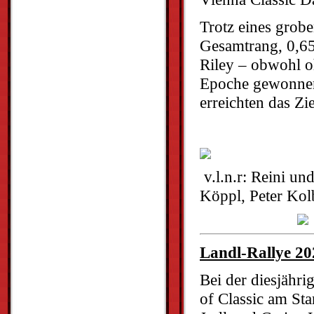
Trotz eines grob
Gesamtrang, 0,65
Riley – obwohl oh
Epoche gewonnen.
erreichten das Zie
v.l.n.r: Reini un
Köppl, Peter Kol
Landl-Rallye 20
Bei der diesjähr
of Classic am St