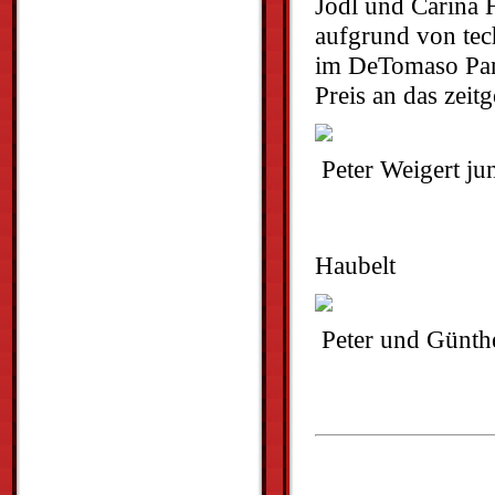
Jodl und Carina H
aufgrund von tec
im DeTomaso Pant
Preis an das zeit
Peter Weigert jun
Andi
Haubelt
Peter und Günth