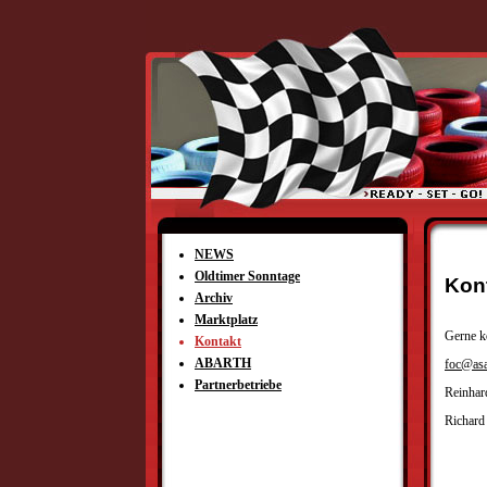
NEWS
Oldtimer Sonntage
Kon
Archiv
Marktplatz
Gerne kö
Kontakt
ABARTH
foc@asa
Partnerbetriebe
Reinhar
Richard